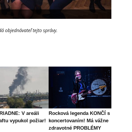
á objednávateľ tejto správy.
IADNE: V areáli
Rocková legenda KONČÍ s
aftu vypukol požiar!
koncertovaním! Má vážne
zdravotné PROBLÉMY