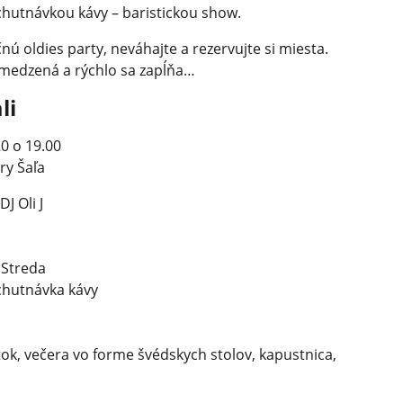
ochutnávkou kávy – baristickou show.
ú oldies party, neváhajte a rezervujte si miesta.
bmedzená a rýchlo sa zapĺňa…
li
0 o 19.00
ry Šaľa
J Oli J
 Streda
ochutnávka kávy
tok, večera vo forme švédskych stolov, kapustnica,