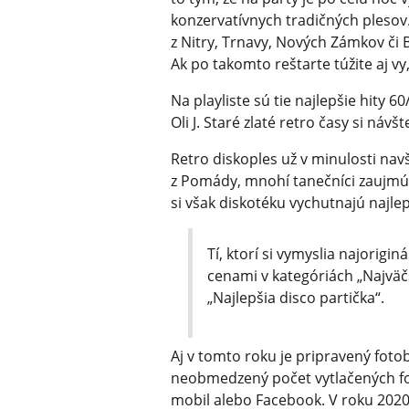
konzervatívnych tradičných plesov. 
z Nitry, Trnavy, Nových Zámkov či B
Ak po takomto reštarte túžite aj vy,
Na playliste sú tie najlepšie hity 
Oli J. Staré zlaté retro časy si náv
Retro diskoples už v minulosti navš
z Pomády, mnohí tanečníci zaujmú 
si však diskotéku vychutnajú najlep
Tí, ktorí si vymyslia najorigi
cenami v kategóriách „Najväčš
„Najlepšia disco partička“.
Aj v tomto roku je pripravený fot
neobmedzený počet vytlačených fot
mobil alebo Facebook. V roku 2020