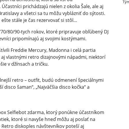
Tým
Účastníci prichádzajú nielen z okolia Šale, ale aj
ratislavy a všetci sa tu môžu vyblázniť do sýtosti.
 ešte stále je čas rezervovať si stôl…
60/70/80/90-tych rokov, ktoré pripravuje obľúbený DJ
števníci pripomínajú aj svojimi kostýmami.
tívili Freddie Mercury, Madonna i celá partia
aj vlastnými retro dizajnovými nápadmi, niektorí
šie v džínsach a tričku.
nálnejší retro – outfit, budú odmenení špeciálnymi
í disco šaman“, „Najväčšia disco kočka“ a
obox Selfiebot zdarma, ktorý ponúkne účastníkom
iek, ktoré si navyše hneď môžu aj poslať na
 Retro diskoples návštevníkov poteší aj