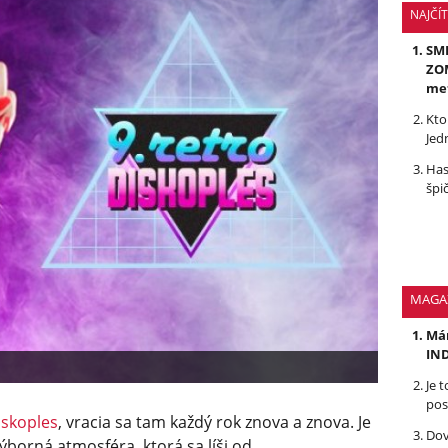
NAJČÍ
SMR
ZOM
me
Kto
Jed
Has
špi
MAGA
Mám
IND
Je 
pos
iskoples
, vracia sa tam každý rok znova a znova. Je
Dov
výborná atmosféra, ktorá sa líši od