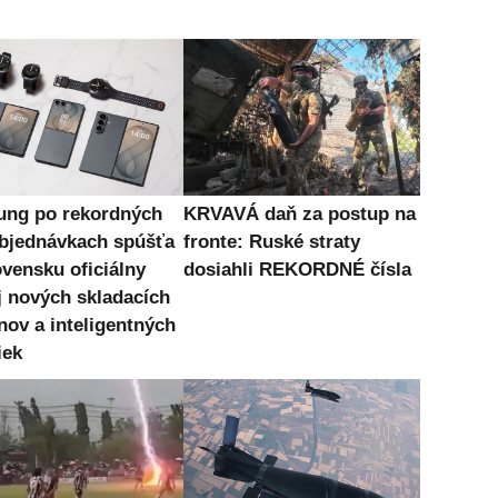
ng po rekordných
KRVAVÁ daň za postup na
bjednávkach spúšťa
fronte: Ruské straty
ovensku oficiálny
dosiahli REKORDNÉ čísla
j nových skladacích
nov a inteligentných
iek