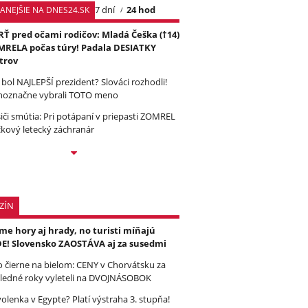
7 dní
24 hod
TANEJŠIE NA DNES24.SK
Ť pred očami rodičov: Mladá Češka (†14)
RELA počas túry! Padala DESIATKY
trov
 bol NAJLEPŠÍ prezident? Slováci rozhodli!
noznačne vybrali TOTO meno
iči smútia: Pri potápaní v priepasti ZOMREL
čkový letecký záchranár
ZÍN
e hory aj hrady, no turisti míňajú
E! Slovensko ZAOSTÁVA aj za susedmi
to čierne na bielom: CENY v Chorvátsku za
ledné roky vyleteli na DVOJNÁSOBOK
olenka v Egypte? Platí výstraha 3. stupňa!