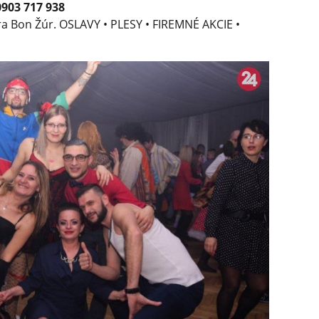
0903 717 938
ra Bon Žúr. OSLAVY • PLESY • FIREMNÉ AKCIE •