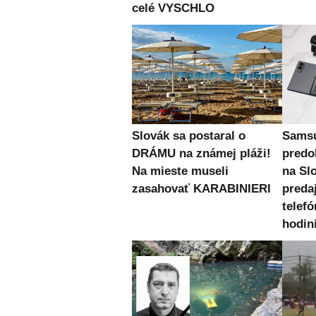
celé VYSCHLO
Slovák sa postaral o
Samsu
DRÁMU na známej pláži!
predo
Na mieste museli
na Sl
zasahovať KARABINIERI
preda
telefó
hodin