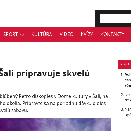
ŠPORT
KULTÚRA
VIDEO
KVÍZY
KONTAKTY
NAJČÍT
Šali pripravuje skvelú
Adm
ces
zón
Net
obľúbený Retro diskoples v Dome kultúry v Šali, na
dôl
ého okolia. Pripravte sa na poriadnu dávku oldies
Naj
kvelú zábavu.
opä