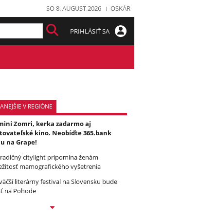
SO 8. AUGUST 2026
OSKÁR
PRIHLÁSIŤ SA
ANEJŠIE V REGIÓNE
ini Zomri, kerka zadarmo aj
tovateľské kino. Neobíďte 365.bank
u na Grape!
radičný citylight pripomína ženám
ežitosť mamografického vyšetrenia
väčší literárny festival na Slovensku bude
ť na Pohode