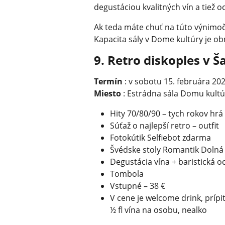
degustáciou kvalitných vín a tiež 
Ak teda máte chuť na túto výnimočn
Kapacita sály v Dome kultúry je o
9. Retro diskoples v Ša
Termín
: v sobotu 15. februára 202
Miesto
: Estrádna sála Domu kultú
Hity 70/80/90 – tych rokov hrá D
Súťaž o najlepší retro – outfit
Fotokútik Selfiebot zdarma
Švédske stoly Romantik Dolná
Degustácia vína + baristická 
Tombola
Vstupné – 38 €
V cene je welcome drink, prípi
½ fl vína na osobu, nealko