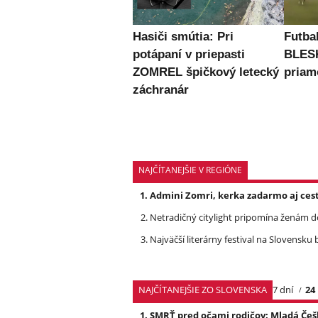
Hasiči smútia: Pri
Futbal
potápaní v priepasti
BLES
ZOMREL špičkový letecký
priam
záchranár
NAJČÍTANEJŠIE V REGIÓNE
Admini Zomri, kerka zadarmo aj ces
Netradičný citylight pripomína ženám 
Najväčší literárny festival na Slovensk
NAJČÍTANEJŠIE ZO SLOVENSKA
7 dní
24
SMRŤ pred očami rodičov: Mladá Češ