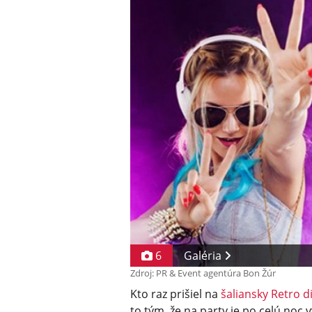
6
Galéria
Zdroj: PR & Event agentúra Bon Žúr
Kto raz prišiel na
šaliansky Retro d
to tým, že na party je po celú noc 