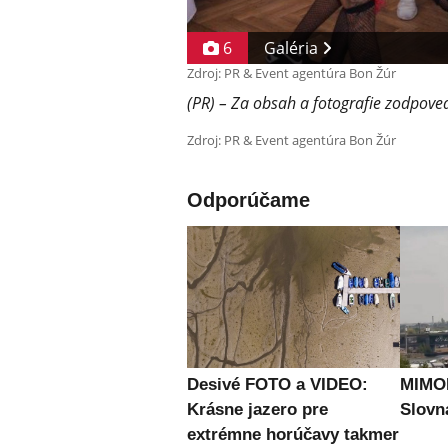
6
Galéria
Zdroj: PR & Event agentúra Bon Žúr
(PR) – Za obsah a fotografie zodpoved
Zdroj: PR & Event agentúra Bon Žúr
Odporúčame
Desivé FOTO a VIDEO:
MIMOR
Krásne jazero pre
Slovn
extrémne horúčavy takmer