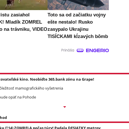
istu zasiahol
Toto sa od začiatku vojny
K! Mladík ZOMREL
ešte nestalo! Rusko
o na trávniku, VIDEO
zasypalo Ukrajinu
TISÍCKAMI kĺzavých bômb
tovateľské kino. Neobíďte 365.bank zónu na Grape!
dôležitosť mamografického vyšetrenia
u bude opäť na Pohode
 hod
ka (†14) ZOMRELA počas túry! Padala DESIATKY metrov